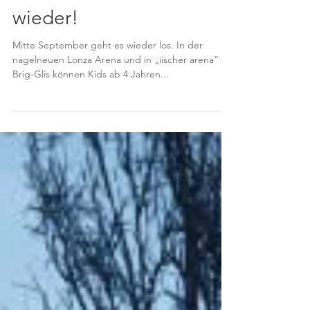
«Kids on Ice» startet
wieder!
Mitte September geht es wieder los. In der
nagelneuen Lonza Arena und in „iischer arena“ in
Brig-Glis können Kids ab 4 Jahren...