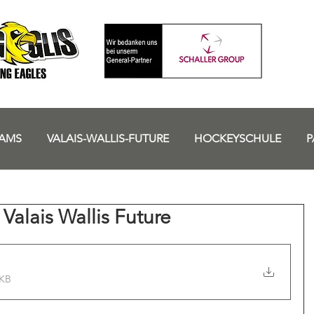
EHC Visp
AMS
VALAIS-WALLIS-FUTURE
HOCKEYSCHULE
P
Valais Wallis Future
5KB