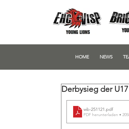
HOME
NEWS
TE
Derbysieg der U17 
wb-251121
.pdf
PDF herunterladen • 20