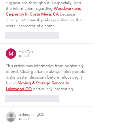
suggestions throughout. I especially liked 
the information regarding 
Woodwork and 
Carpentry In Costa Mesa, CA
 because 
quality craftsmanship always enhances the 
overall character of a home.
Gefällt mir
Antworten
Mark Tyler
16. Juli
This article was informative from beginning 
to end. Clear guidance always helps people 
make better decisions before relocating. I 
found 
Moving & Storage Service In 
Lakewood CO
 particularly interesting.
Gefällt mir
Antworten
archmanning323
16. Juli