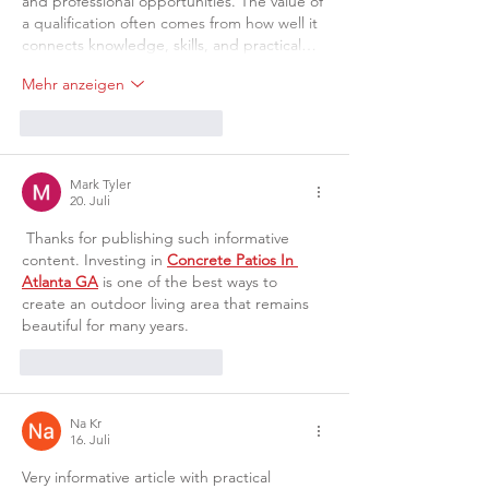
and professional opportunities. The value of 
a qualification often comes from how well it 
connects knowledge, skills, and practical…
Mehr anzeigen
Gefällt mir
Antworten
Mark Tyler
20. Juli
 Thanks for publishing such informative 
content. Investing in 
Concrete Patios In 
Atlanta GA
 is one of the best ways to 
create an outdoor living area that remains 
beautiful for many years.
Gefällt mir
Antworten
Na Kr
16. Juli
Very informative article with practical 